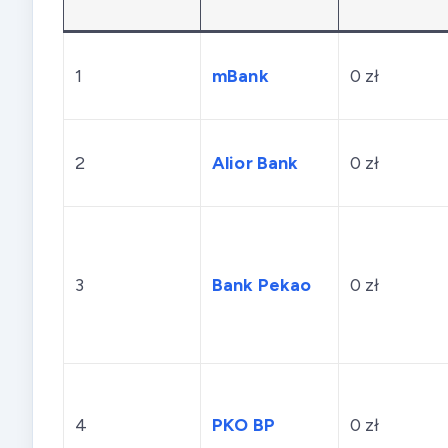
1
mBank
0 zł
2
Alior Bank
0 zł
3
Bank Pekao
0 zł
4
PKO BP
0 zł