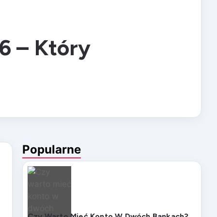
6 – Który
Popularne
Czy Warto Mieć Konto W Dwóch Bankach?