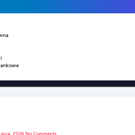
ówna
i
bankowe
Lipca, 2026
No Comments