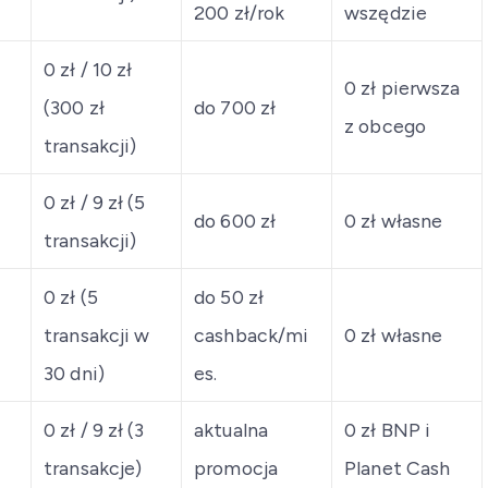
200 zł/rok
wszędzie
0 zł / 10 zł
0 zł pierwsza
(300 zł
do 700 zł
z obcego
transakcji)
0 zł / 9 zł (5
do 600 zł
0 zł własne
transakcji)
0 zł (5
do 50 zł
transakcji w
cashback/mi
0 zł własne
30 dni)
es.
0 zł / 9 zł (3
aktualna
0 zł BNP i
transakcje)
promocja
Planet Cash