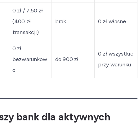
0 zł / 7,50 zł
(400 zł
brak
0 zł własne
transakcji)
0 zł
0 zł wszystkie
bezwarunkow
do 900 zł
przy warunku
o
pszy bank dla aktywnych