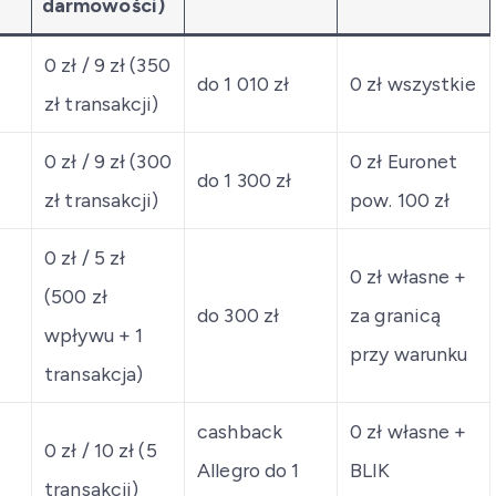
darmowości)
0 zł / 9 zł (350
do 1 010 zł
0 zł wszystkie
zł transakcji)
0 zł / 9 zł (300
0 zł Euronet
do 1 300 zł
zł transakcji)
pow. 100 zł
0 zł / 5 zł
0 zł własne +
(500 zł
do 300 zł
za granicą
wpływu + 1
przy warunku
transakcja)
cashback
0 zł własne +
0 zł / 10 zł (5
Allegro do 1
BLIK
transakcji)