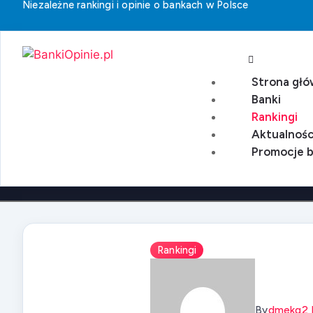
Niezależne rankingi i opinie o bankach w Polsce
Strona gł
Banki
Rankingi
Aktualnośc
Promocje 
Rankingi
By
Dmekq
2 