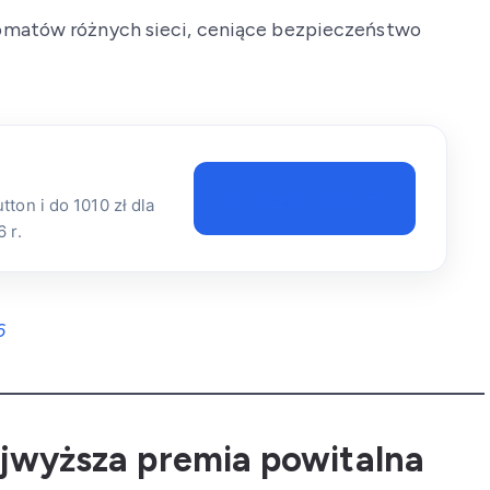
omatów różnych sieci, ceniące bezpieczeństwo
Sprawdź ofertę →
ton i do 1010 zł dla
 r.
6
najwyższa premia powitalna