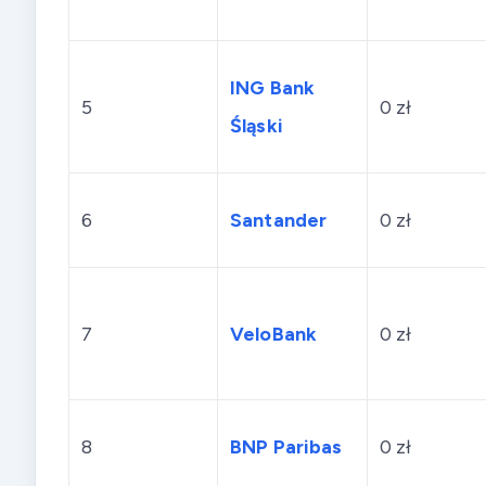
ING Bank
5
0 zł
Śląski
6
Santander
0 zł
7
VeloBank
0 zł
8
BNP Paribas
0 zł