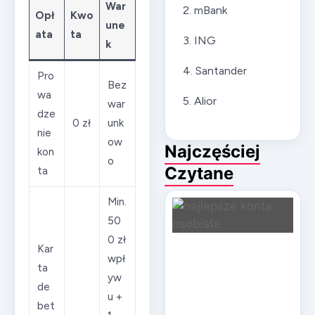
War
2. mBank
Opł
Kwo
une
ata
ta
3. ING
k
4. Santander
Pro
Bez
wa
5. Alior
war
dze
0 zł
unk
nie
ow
Najczęściej
kon
o
Czytane
ta
Min.
50
0 zł
Kar
wpł
ta
yw
de
u +
bet