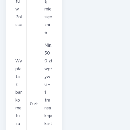
tu
ą
w
mie
Pol
sięc
sce
zni
e
Min.
50
Wy
0 zł
pła
wpł
ta
yw
z
u +
ban
1
ko
tra
0 zł
ma
nsa
tu
kcja
za
kart