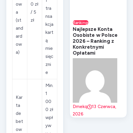
1
ow
0 zł
tra
a
/ 5
nsa
(st
zł
Rankingi
kcja
and
Najlepsze Konta
kart
Osobiste w Polsce
ard
ą
2026 – Ranking z
ow
Konkretnymi
mie
a)
Opłatami
sięc
zni
e
Min.
1
Kar
00
ta
Dmekq
13 Czerwca,
0 zł
de
2026
wpł
bet
yw
ow