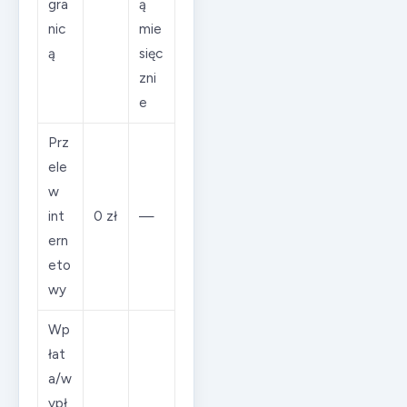
gra
ą
nic
mie
ą
sięc
zni
e
Prz
ele
w
int
0 zł
—
ern
eto
wy
Wp
łat
a/w
ypł