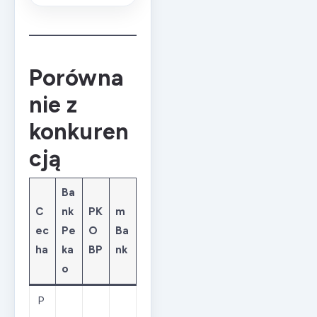
Porówna
nie z
konkuren
cją
Ba
C
nk
PK
m
ec
Pe
O
Ba
ha
ka
BP
nk
o
P