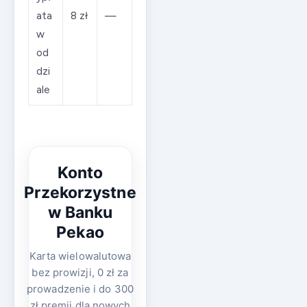
ata
8 zł
—
w
od
dzi
ale
Konto
Przekorzystne
w Banku
Pekao
Karta wielowalutowa
bez prowizji, 0 zł za
prowadzenie i do 300
zł premii dla nowych