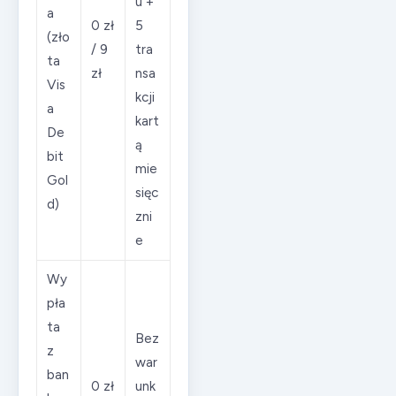
u +
a
0 zł
5
(zło
/ 9
tra
ta
zł
nsa
Vis
kcji
a
kart
De
ą
bit
mie
Gol
sięc
d)
zni
e
Wy
pła
ta
Bez
z
war
ban
0 zł
unk