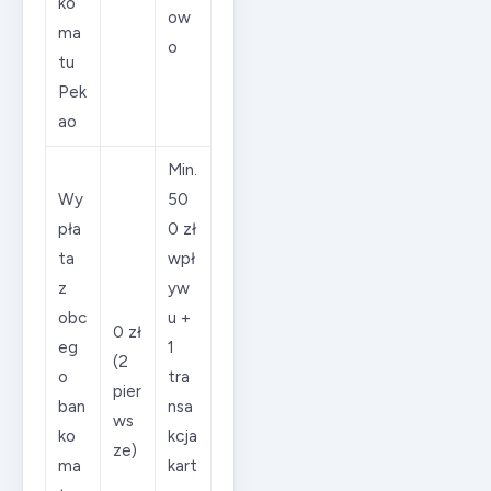
ko
ow
ma
o
tu
Pek
ao
Min.
Wy
50
pła
0 zł
ta
wpł
z
yw
obc
u +
0 zł
eg
1
(2
o
tra
pier
ban
nsa
ws
ko
kcja
ze)
ma
kart