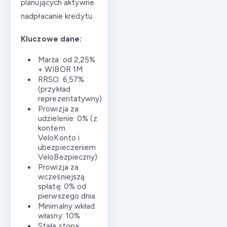
planujących aktywne
nadpłacanie kredytu.
Kluczowe dane:
Marża: od 2,25%
+ WIBOR 1M
RRSO: 6,57%
(przykład
reprezentatywny)
Prowizja za
udzielenie: 0% (z
kontem
VeloKonto i
ubezpieczeniem
VeloBezpieczny)
Prowizja za
wcześniejszą
spłatę: 0% od
pierwszego dnia
Minimalny wkład
własny: 10%
Stała stopa: