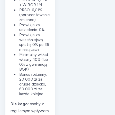
Marża: od 1,79%
+ WIBOR 1M
RRSO: 6,01%
(oprocentowanie
zmienne)
Prowizja za
udzielenie: 0%
Prowizja za
wcześniejszą
spłatę: 0% po 36
miesiącach
Minimalny wkład
własny: 10% (lub
0% z gwarancją
BGK)
Bonus rodzinny:
20 000 zł za
drugie dziecko,
60 000 zł za
każde kolejne
Dla kogo:
osoby z
regularnym wpływem