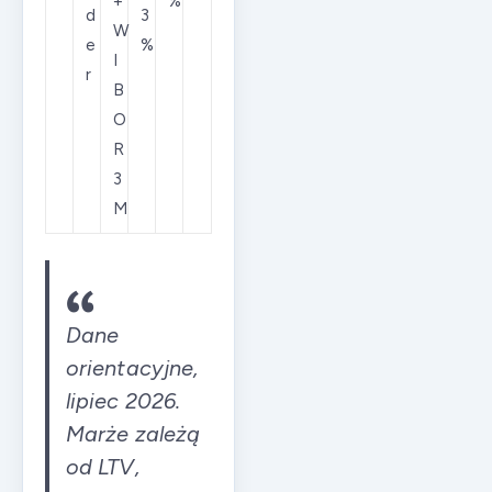
+
%
d
3
W
e
%
I
r
B
O
R
3
M
Dane
orientacyjne,
lipiec 2026.
Marże zależą
od LTV,