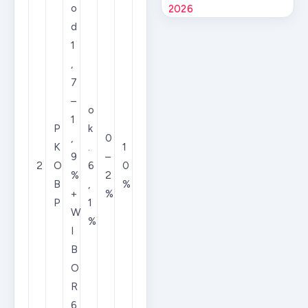
o
2026
d
1
,
7
–
o
1
P
k
,
0
K
.
1
9
–
2
O
6
0
%
2
B
,
%
+
%
P
1
W
%
I
B
O
R
6