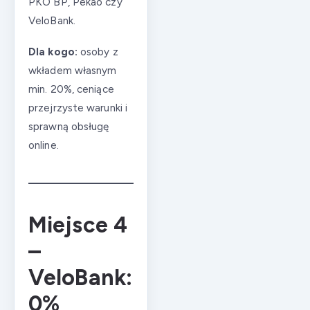
PKO BP, Pekao czy
VeloBank.
Dla kogo:
osoby z
wkładem własnym
min. 20%, ceniące
przejrzyste warunki i
sprawną obsługę
online.
Miejsce 4
–
VeloBank:
0%