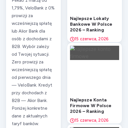
Pekao z marżą od
1,79%, VeloBank z 0%
prowizji za
Najlepsze Lokaty
wcześniejszą spłatę
Bankowe W Polsce
2026 – Ranking
lub Alior Bank dla
osób z dochodami z
15 czerwca, 2026
B2B. Wybór zależy
od Twojej sytuacji.
Zero prowizji za
wcześniejszą spłatę
od pierwszego dnia
— VeloBank. Kredyt
przy dochodach z
Najlepsze Konta
B2B — Alior Bank.
Firmowe W Polsce
Poniżej konkretne
2026 – Ranking
dane z aktualnych
15 czerwca, 2026
taryf banków.