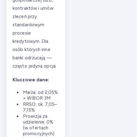
gospodarczej B2B,
kontraktów i umów
zleceń przy
standardowym
procesie
kredytowym. Dla
osób których inne
banki odrzucają —
często jedyna opcja.
Kluczowe dane:
Marża: od 2,05%
+ WIBOR 3M
RRSO: ok. 7,05–
7,15%
Prowizja za
udzielenie: 0%
(w ofertach
promocyjnych)