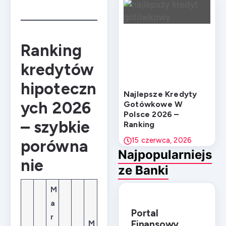
Ranking
kredytów
hipoteczn
Najlepsze Kredyty
ych 2026
Gotówkowe W
Polsce 2026 –
– szybkie
Ranking
15 czerwca, 2026
porówna
Najpopularniejs
nie
ze Banki
M
a
Portal
r
Finansowy
M