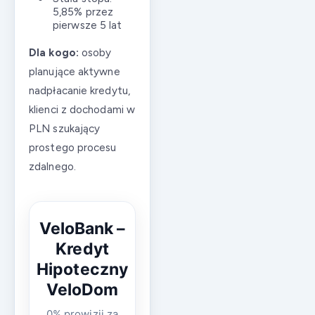
5,85% przez
pierwsze 5 lat
Dla kogo:
osoby
planujące aktywne
nadpłacanie kredytu,
klienci z dochodami w
PLN szukający
prostego procesu
zdalnego.
VeloBank –
Kredyt
Hipoteczny
VeloDom
0% prowizji za